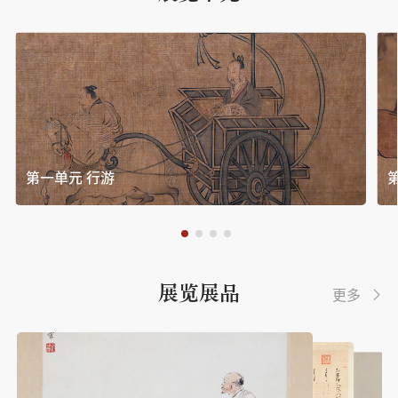
早在西汉，中国对源自西域的“天马”就充
满想象，它们被冠以“龙媒”“神骏”的赞
誉。“行天莫如龙，行地莫如马”,“天马”与传
统文化中骏马形象相结合，塑造出一种骏拔向上
并含有吉祥寓意的独特精神文化属性，影响至
今。
第一单元 行游
公元2026，适逢农历丙午马年，为展现昂扬
向上的时代精神面貌，发掘马文化背后的历史内
涵，故宫博物院特别选取53件套院藏珍贵书画文
物，举办本次展览。李公麟、赵孟頫、任仁发、
展览展品
更多

郎世宁、徐悲鸿，这些画马艺术巨匠，或撷取马
之神韵，或注重造型写生，或在创作中融入西方
透视解剖学，均能各擅胜场，引领时代，创造经
典。