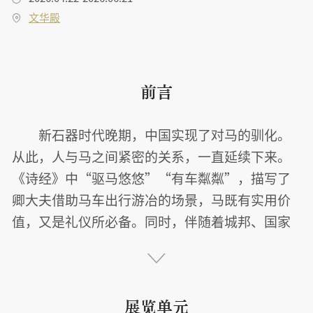

文华殿
前言
新石器时代晚期，中国实现了对马的驯化。
从此，人与马之间紧密的关系，一直延续下来。
《诗经》中“驱马悠悠”“有车粼粼”，描写了
卿大夫借助马车出行游冶的场景，马既有实用价
值，又是礼仪所必备。同时，伴随着城邦、国家
的形成，出现大规模的兼并战争，马又成为重要
的战略资源，被称作“国之大用”。历代统治者
无不重视马匹的储备、孳养，马政兴衰，关系到
展览单元
国家存亡。马的角色，变得厚重壮烈。